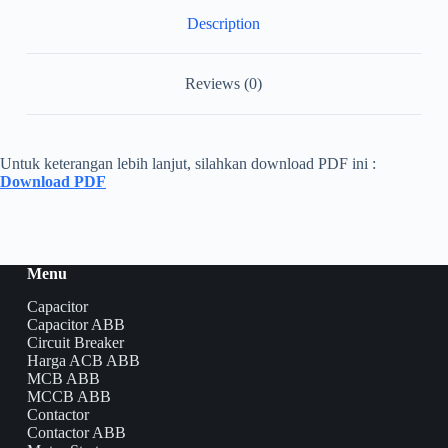
Description
Reviews (0)
Untuk keterangan lebih lanjut, silahkan download PDF ini :
Download PDF
Menu
Capacitor
Capacitor ABB
Circuit Breaker
Harga ACB ABB
MCB ABB
MCCB ABB
Contactor
Contactor ABB