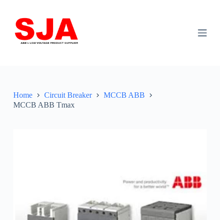
S
k
i
p
t
o
c
o
n
t
Home
Circuit Breaker
MCCB ABB
e
MCCB ABB Tmax
n
t