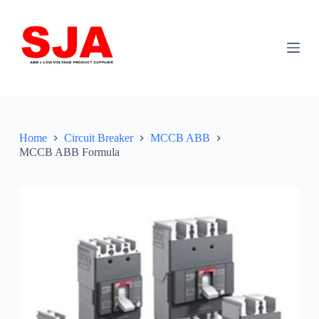
S
k
i
p
t
o
c
o
n
t
Home
Circuit Breaker
MCCB ABB
e
MCCB ABB Formula
n
t