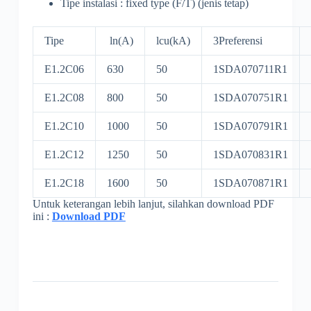
Tipe instalasi : fixed type (F/T) (jenis tetap)
Tipe
ln(A)
lcu(kA)
3Preferensi
E1.2C06
630
50
1SDA070711R1
E1.2C08
800
50
1SDA070751R1
E1.2C10
1000
50
1SDA070791R1
E1.2C12
1250
50
1SDA070831R1
E1.2C18
1600
50
1SDA070871R1
Untuk keterangan lebih lanjut, silahkan download PDF
ini :
Download PDF