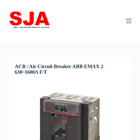
S
k
i
p
t
o
c
o
n
t
e
ACB / Air Circuit Breaker ABB EMAX 2
n
630~1600A F/T
t