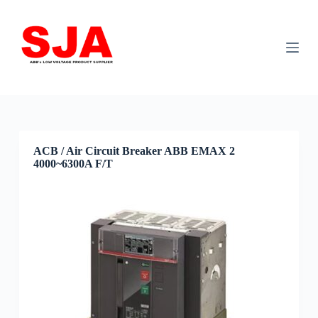
S
k
i
p
t
o
c
o
n
t
e
ACB / Air Circuit Breaker ABB EMAX 2
n
4000~6300A F/T
t