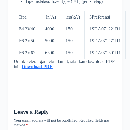
Tipe instalasi: fixed type (F/T) (jenis tetap)
Tipe
ln(A)
lcu(kA)
3Preferensi
E4.2V40
4000
150
1SDA071221R1
E6.2V50
5000
150
1SDA071271R1
E6.2V63
6300
150
1SDA071301R1
Untuk keterangan lebih lanjut, silahkan download PDF
ini :
Download PDF
Leave a Reply
Your email address will not be published.
Required fields are
marked
*